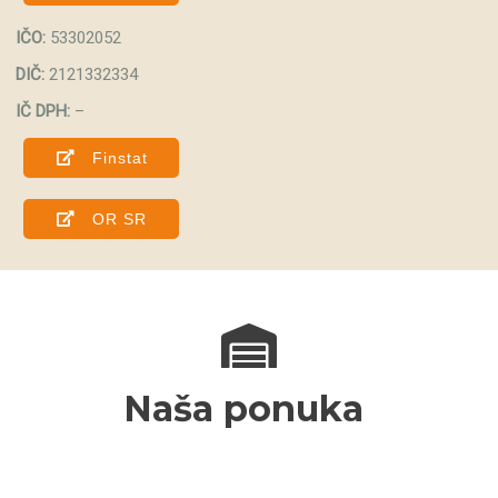
IČO:
53302052
DIČ:
2121332334
IČ DPH:
–
Finstat
OR SR
Naša ponuka