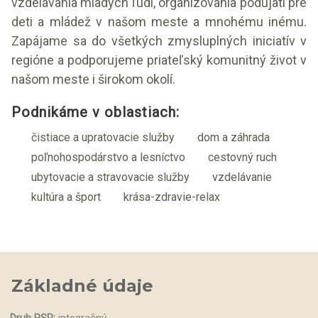
vzdelávania mladých ľudí, organizovania podujatí pre
deti a mládež v našom meste a mnohému inému.
Zapájame sa do všetkých zmysluplných iniciatív v
regióne a podporujeme priateľský komunitný život v
našom meste i širokom okolí.
Podnikáme v oblastiach:
čistiace a upratovacie služby
dom a záhrada
poľnohospodárstvo a lesníctvo
cestovný ruch
ubytovacie a stravovacie služby
vzdelávanie
kultúra a šport
krása-zdravie-relax
Základné údaje
Druh RSP:
integračný