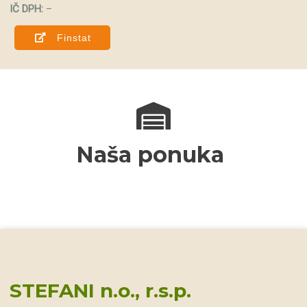
IČ DPH:
–
Finstat
Naša ponuka
STEFANI n.o., r.s.p.