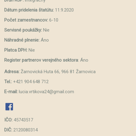
Dátum pridelenia štatútu:
11.9.2020
Počet zamestnancov:
6-10
Servisné poukážky:
Nie
Náhradné plnenie:
Áno
Platca DPH:
Nie
Register partnerov verejného sektora
: Áno
Adresa:
Žarnovická Huta 66, 966 81 Žarnovica
Tel.:
+421 904 648 712
E-mail:
lucia.vrtikova24@gmail.com
fab fa-facebook
IČO:
45743517
DIČ:
2120080314