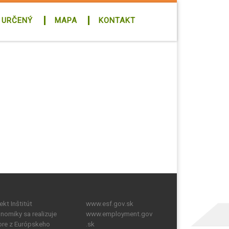
 URČENÝ
MAPA
KONTAKT
kt Inštitút
www.esf.gov.sk
onomiky sa realizuje
www.employment.gov
re z Európskeho
.sk