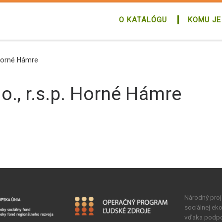
O KATALÓGU
KOMU JE
. Horné Hámre
.o., r.s.p. Horné Hámre
Národný proje
sociálnej ek
vďaka podpo