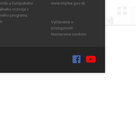
fondu a Európskeho
www.implea.gov.sk
álneho rozvoja v
čného programu
e.
Vyhlásenie o
prístupnosti
Nastavenia cookies