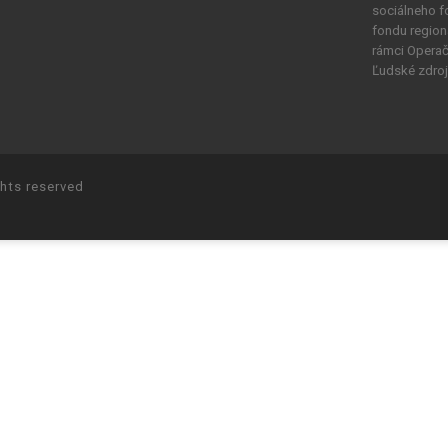
sociálneho 
fondu region
rámci Opera
Ľudské zdroj
ghts reserved