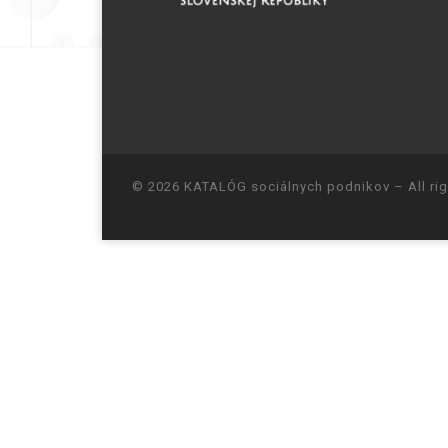
© 2026
KATALÓG sociálnych podnikov
– All ri