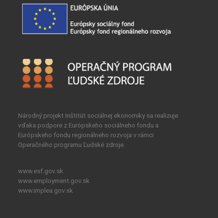
Národný projekt Inštitút sociálnej ekonomiky sa realizuje
vďaka podpore z Európskeho sociálneho fondu a
Európskeho fondu regionálneho rozvoja v rámci
Operačného programu Ľudské zdroje.
www.esf.gov.sk
www.employment.gov.sk
www.implea.gov.sk