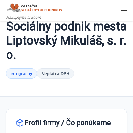
Zobraziť celý obsah
Men
Nakupujme srdcom
Sociálny podnik mesta
Liptovský Mikuláš, s. r.
o.
integračný
Neplatca DPH
Profil firmy / Čo ponúkame