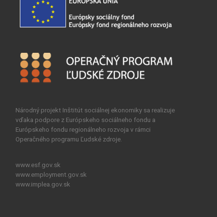
Národný projekt Inštitút sociálnej ekonomiky sa realizuje
vďaka podpore z Európskeho sociálneho fondu a
Európskeho fondu regionálneho rozvoja v rámci
Operačného programu Ľudské zdroje.
www.esf.gov.sk
www.employment.gov.sk
www.implea.gov.sk