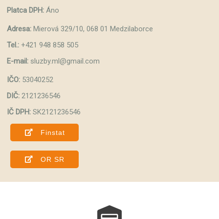
Platca DPH:
Áno
Adresa:
Mierová 329/10, 068 01 Medzilaborce
Tel.:
+421 948 858 505
E-mail:
sluzby.ml@gmail.com
IČO:
53040252
DIČ:
2121236546
IČ DPH:
SK2121236546
Finstat
OR SR