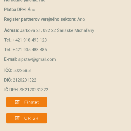
Platca DPH:
Áno
Register partnerov verejného sektora
: Áno
Adresa:
Jarková 21, 082 22 Šarišské Michaľany
Tel.:
+421 918 493 123
Tel.:
+421 905 488 485
E-mail:
sipstav@gmail.com
IČO:
50226851
DIČ:
2120231322
IČ DPH:
SK2120231322
Finstat
OR SR