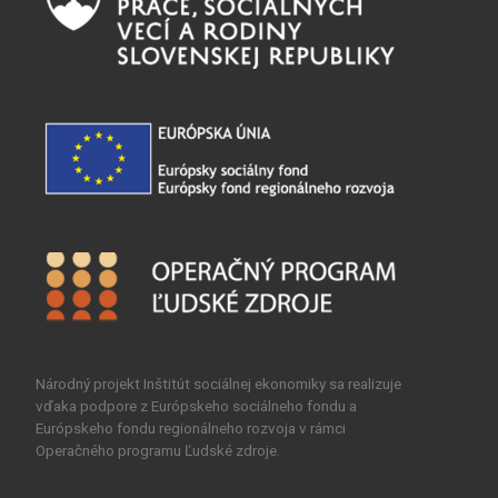
Národný projekt Inštitút sociálnej ekonomiky sa realizuje
vďaka podpore z Európskeho sociálneho fondu a
Európskeho fondu regionálneho rozvoja v rámci
Operačného programu Ľudské zdroje.