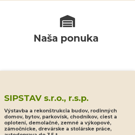
Naša ponuka
SIPSTAV s.r.o., r.s.p.
Výstavba a rekonštrukcia budov, rodinných
domov, bytov, parkovísk, chodníkov, ciest a
oplotení, demolačné, zemné a výkopové,
zámočnícke, drevárske a stolárske práce,
autodoprava do 3,5 t.