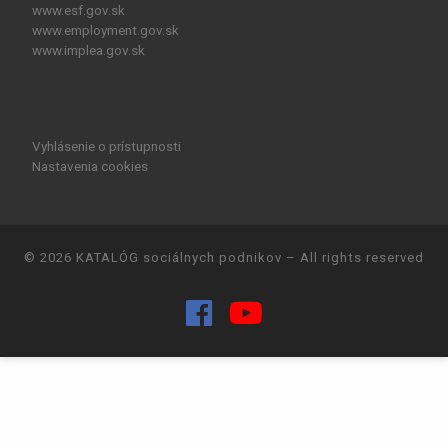
www.esf.gov.sk
www.employment.gov.sk
www.implea.gov.sk
Vyhlásenie o prístupnosti
Nastavenia cookies
© 2026
KATALÓG sociálnych podnikov
– All rights reserved