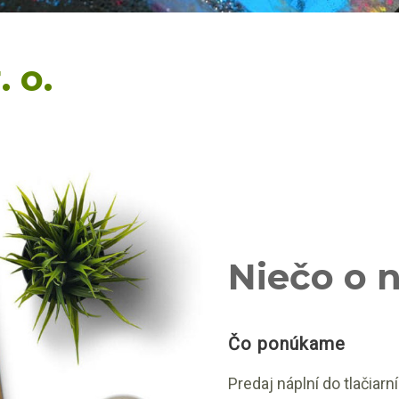
. o.
Niečo o 
Čo ponúkame
Predaj náplní do tlačiarní