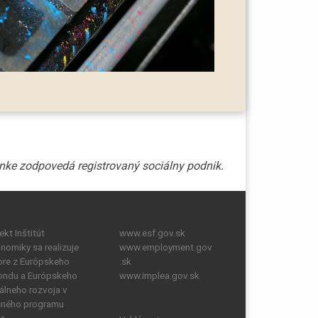
kt Inštitút
www.esf.gov.sk
onomiky sa realizuje
www.employment.gov
re z Európskeho
.sk
fondu a Európskeho
www.implea.gov.sk
álneho rozvoja v
čného programu