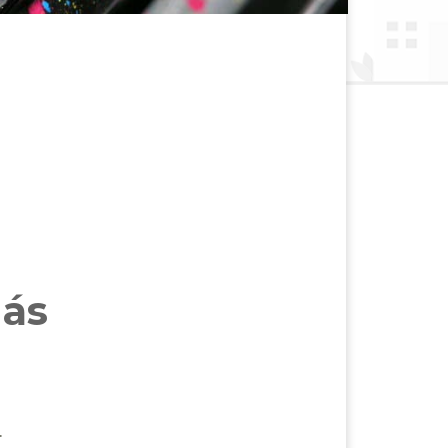
nás
.