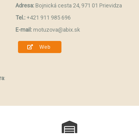
Adresa:
Bojnická cesta 24, 971 01 Prievidza
Tel.:
+421 911 985 696
E-mail:
motuzova@abix.sk
Web
ra
: