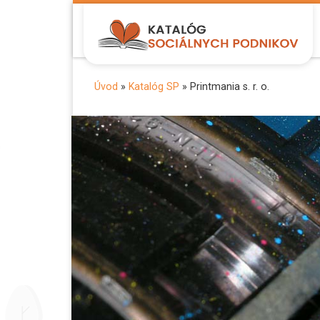
Zobraziť celý obsah
Úvod
»
Katalóg SP
»
Printmania s. r. o.