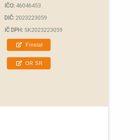
IČO:
46046453
DIČ:
2023223059
IČ DPH:
SK2023223059
Finstat
OR SR