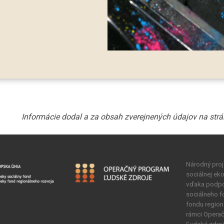
Národný proje
sociálnej ek
vďaka podpo
sociálneho 
fondu region
rámci Opera