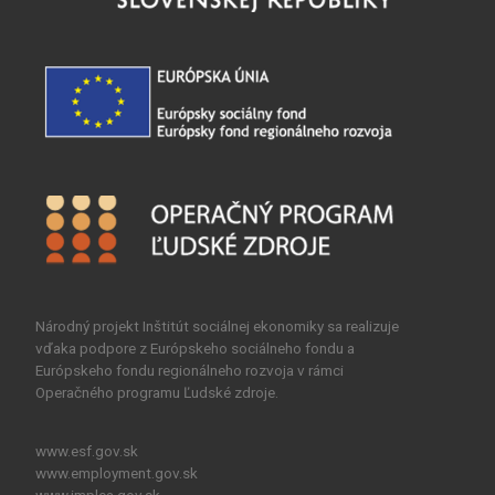
Národný projekt Inštitút sociálnej ekonomiky sa realizuje
vďaka podpore z Európskeho sociálneho fondu a
Európskeho fondu regionálneho rozvoja v rámci
Operačného programu Ľudské zdroje.
www.esf.gov.sk
www.employment.gov.sk