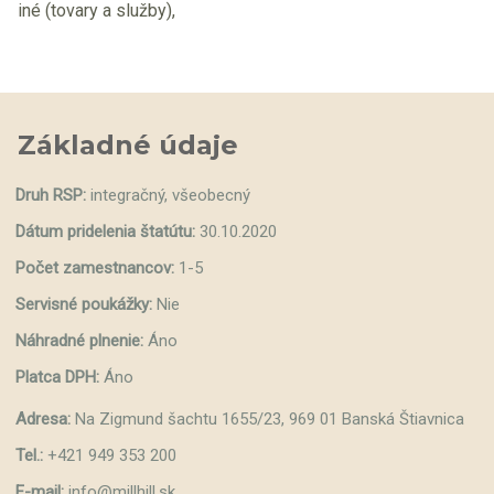
iné (tovary a služby),
Základné údaje
Druh RSP:
integračný, všeobecný
Dátum pridelenia štatútu:
30.10.2020
Počet zamestnancov:
1-5
Servisné poukážky:
Nie
Náhradné plnenie:
Áno
Platca DPH:
Áno
Adresa:
Na Zigmund šachtu 1655/23, 969 01 Banská Štiavnica
Tel.:
+421 949 353 200
E-mail:
info@millhill.sk