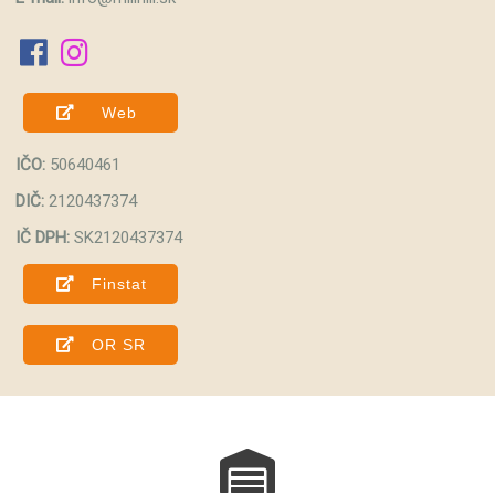
fab fa-facebook
fab fa-instagram
Web
IČO:
50640461
DIČ:
2120437374
IČ DPH:
SK2120437374
Finstat
OR SR