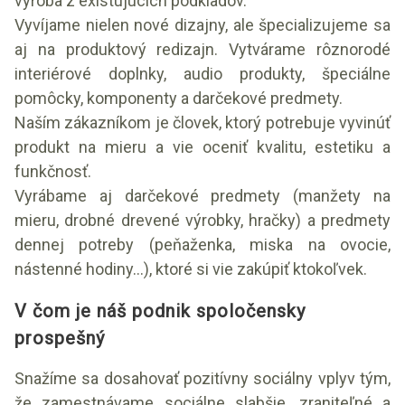
výroba z existujúcich podkladov.
Vyvíjame nielen nové dizajny, ale špecializujeme sa
aj na produktový redizajn. Vytvárame rôznorodé
interiérové doplnky, audio produkty, špeciálne
pomôcky, komponenty a darčekové predmety.
Naším zákazníkom je človek, ktorý potrebuje vyvinúť
produkt na mieru a vie oceniť kvalitu, estetiku a
funkčnosť.
Vyrábame aj darčekové predmety (manžety na
mieru, drobné drevené výrobky, hračky) a predmety
dennej potreby (peňaženka, miska na ovocie,
nástenné hodiny…), ktoré si vie zakúpiť ktokoľvek.
V čom je náš podnik spoločensky
prospešný
Snažíme sa dosahovať pozitívny sociálny vplyv tým,
že zamestnávame sociálne slabšie, zraniteľné a