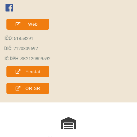
fab fa-facebook
Web
IČO:
51858291
DIČ:
2120809592
IČ DPH:
SK2120809592
Finstat
OR SR