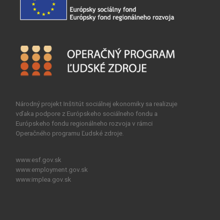
Národný projekt Inštitút sociálnej ekonomiky sa realizuje
vďaka podpore z Európskeho sociálneho fondu a
Európskeho fondu regionálneho rozvoja v rámci
Operačného programu Ľudské zdroje.
www.esf.gov.sk
www.employment.gov.sk
www.implea.gov.sk