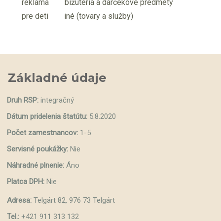
reklama
bižutéria a darčekové predmety
pre deti
iné (tovary a služby)
Základné údaje
Druh RSP:
integračný
Dátum pridelenia štatútu:
5.8.2020
Počet zamestnancov:
1-5
Servisné poukážky:
Nie
Náhradné plnenie:
Áno
Platca DPH:
Nie
Adresa:
Telgárt 82, 976 73 Telgárt
Tel.:
+421 911 313 132