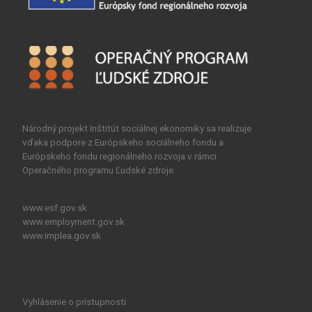
Národný projekt Inštitút sociálnej ekonomiky sa realizuje
vďaka podpore z Európskeho sociálneho fondu a
Európskeho fondu regionálneho rozvoja v rámci
Operačného programu Ľudské zdroje.
www.esf.gov.sk
www.employment.gov.sk
www.implea.gov.sk
Vyhlásenie o prístupnosti