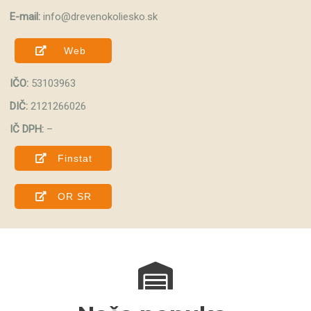
E-mail:
info@drevenokoliesko.sk
Web
IČO:
53103963
DIČ:
2121266026
IČ DPH:
–
Finstat
OR SR