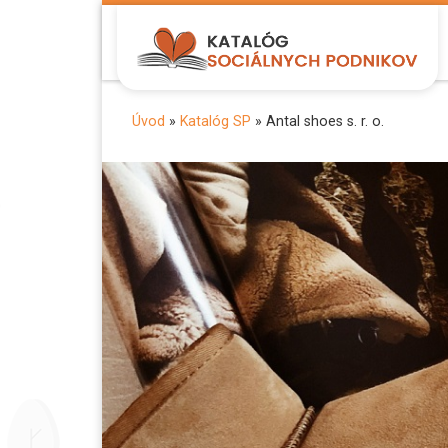
Zobraziť celý obsah
Úvod
»
Katalóg SP
»
Antal shoes s. r. o.