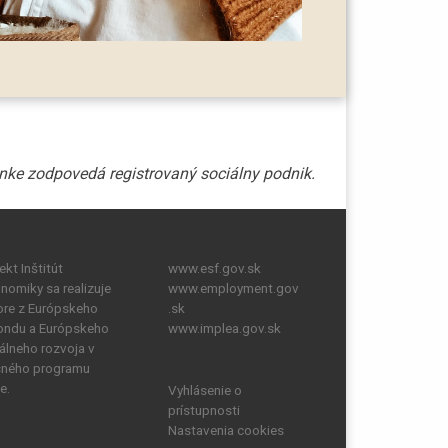
kt Inštitút
www.esf.gov.sk
onomiky sa realizuje
www.employment.gov
re z Európskeho
.sk
fondu a Európskeho
www.implea.gov.sk
álneho rozvoja v
čného programu
e.
Vyhlásenie o
prístupnosti
Nastavenia cookies