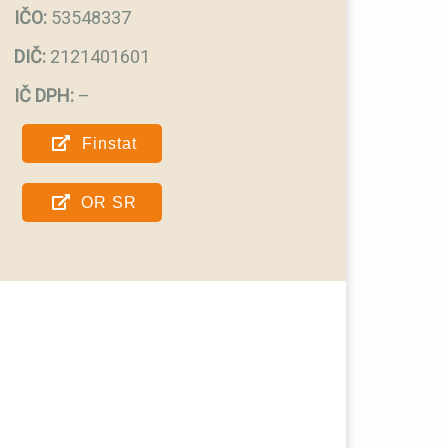
IČO:
53548337
DIČ:
2121401601
IČ DPH:
–
Finstat
OR SR