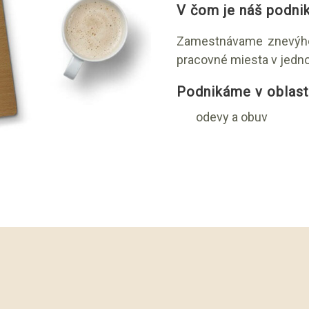
V čom je náš podni
Zamestnávame znevýho
pracovné miesta v jedn
Podnikáme v oblast
odevy a obuv