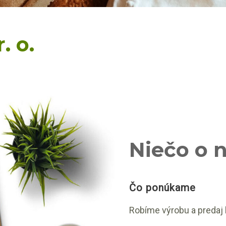
. o.
Niečo o 
Čo ponúkame
Robíme výrobu a predaj 