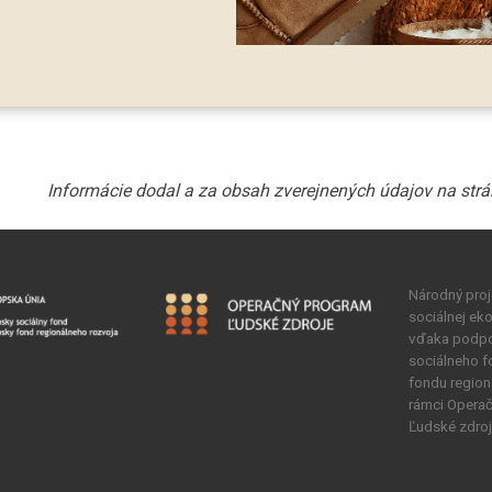
Národný proje
sociálnej ek
vďaka podpo
sociálneho 
fondu region
rámci Opera
Ľudské zdroj