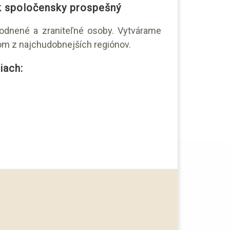
k spoločensky prospešný
dnené a zraniteľné osoby. Vytvárame
om z najchudobnejších regiónov.
iach: